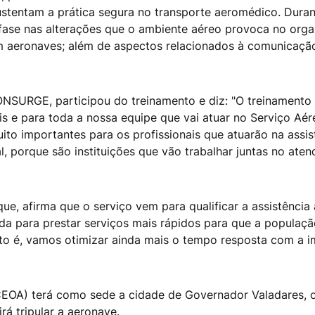
stentam a prática segura no transporte aeromédico. Dura
nfase nas alterações que o ambiente aéreo provoca no org
 aeronaves; além de aspectos relacionados à comunicação e
NSURGE, participou do treinamento e diz: "O treinamento
is e para toda a nossa equipe que vai atuar no Serviço A
ito importantes para os profissionais que atuarão na assis
 porque são instituições que vão trabalhar juntas no aten
, afirma que o serviço vem para qualificar a assistência à
ada para prestar serviços mais rápidos para que a populaçã
to é, vamos otimizar ainda mais o tempo resposta com a im
OA) terá como sede a cidade de Governador Valadares, on
rá tripular a aeronave.