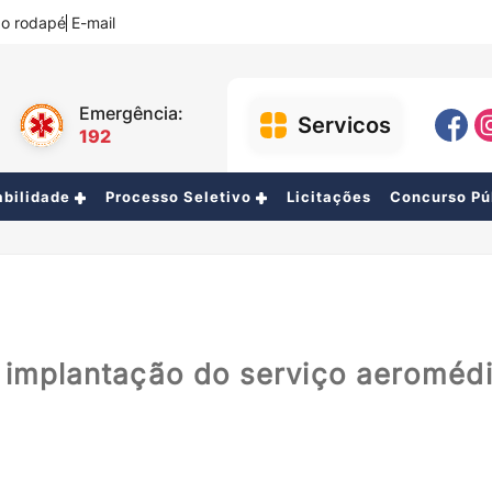
a o rodapé
E-mail
Emergência:
Servicos
192
abilidade
Processo Seletivo
Licitações
Concurso Pú
RH
Contabilidade
Concurso Público
Ouvidoria
 implantação do serviço aeromédi