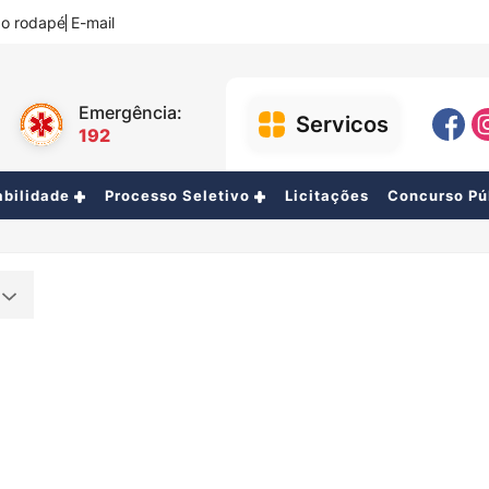
a o rodapé
E-mail
Emergência:
Servicos
192
abilidade
Processo Seletivo
Licitações
Concurso Pú
RH
Contabilidade
Concurso Público
Ouvidoria
o