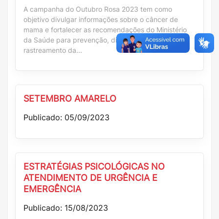
A campanha do Outubro Rosa 2023 tem como
objetivo divulgar informações sobre o câncer de
mama e fortalecer as recomendações do Ministério
da Saúde para prevenção, diagnóstico precoce e
rastreamento da...
SETEMBRO AMARELO
Publicado: 05/09/2023
ESTRATÉGIAS PSICOLÓGICAS NO
ATENDIMENTO DE URGÊNCIA E
EMERGÊNCIA
Publicado: 15/08/2023