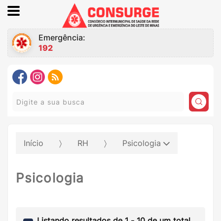
Emergência:
192
Pesquisar:
Início
RH
Psicologia
Psicologia
Listando resultados de
1
-
10
de um total