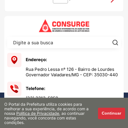
Pes
Endereço:
Rua Pedro Lessa nº 126 - Bairro de Lourdes
Governador Valadares/MG - CEP: 35030-440
Telefone:
(33) 3213-5850
O Portal da Prefeitura utiliza cookies para
melhorar a sua experiência, de acordo com a
Funcionamento administrativo:
nossa
Política de Privacidade
, ao continuar
Continuar
navegando, você concorda com estas
Segunda a sexta-feira, das 8h às 17h
condições.